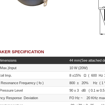
AKER SPECIFICATION
Dimensions
44 mm(See attached
(Max.)Input
10 W (20W)
oil Imp.
8 ±15% Ω ( 600 Hz 1
 Resonance Frequency ( fo )
800 ± 20% Hz ( 1 
Pressure Level
90 ± 3 dB ( 0.1 w 0.5 
ncy Response Deviation
FO Hz ~ 20 KHz max