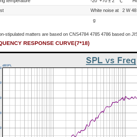
ing temperature
-20 +70 ± 2 ℃ Hou
st
White noise at 2 W 48
g
on-stipulated matters are based on CNS4784 4785 4786 based on JI
QUENCY RESPONSE CURVE(7*18)