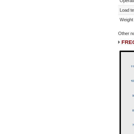
Operat
Load te
Weight
Other n
FRE