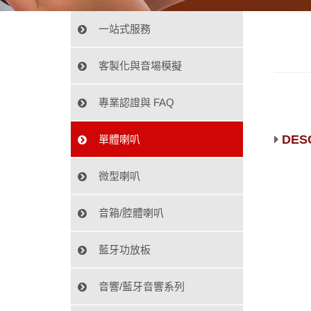
一站式服務
客製化與音場模擬
專業認證與 FAQ
DES
單體喇叭
微型喇叭
音箱/腔體喇叭
藍牙功放板
音響/藍牙音響系列