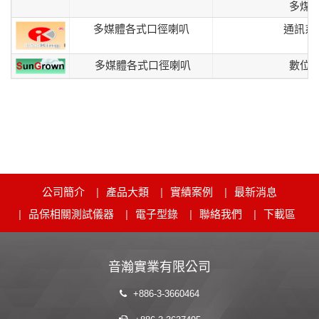
多煤
多媒體各式口徑喇叭
通訊系
多媒體各式口徑喇叭
數位
公司簡介
產品大類
實績案例
最新消息
品保相關測試儀器
電子型錄
聯絡我們
下載區
音瀚實業有限公司
+886-3-3660464