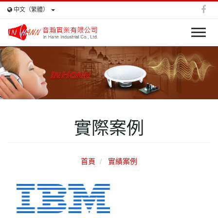
中文（繁體）
T
o
g
g
In Hann
l
e
n
a
v
實際案例
i
g
a
t
首頁
實績案例
i
o
n